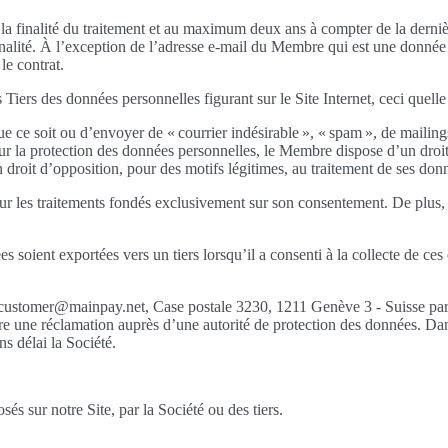
a finalité du traitement et au maximum deux ans à compter de la dernière
lité. À l’exception de l’adresse e-mail du Membre qui est une donnée 
le contrat.
s Tiers des données personnelles figurant sur le Site Internet, ceci quelle 
que ce soit ou d’envoyer de « courrier indésirable », « spam », de mail
 la protection des données personnelles, le Membre dispose d’un droit d
roit d’opposition, pour des motifs légitimes, au traitement de ses donn
r les traitements fondés exclusivement sur son consentement. De plus, l
 soient exportées vers un tiers lorsqu’il a consenti à la collecte de ce
, customer@mainpay.net, Case postale 3230, 1211 Genève 3 - Suisse p
roduire une réclamation auprès d’une autorité de protection des données. D
ns délai la Société.
sés sur notre Site, par la Société ou des tiers.